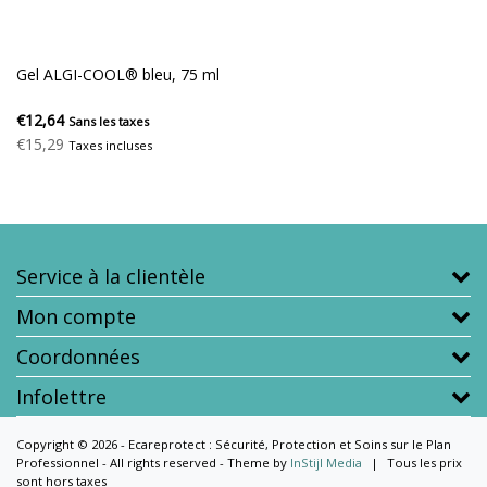
Gel ALGI-COOL® bleu, 75 ml
€12,64
Sans les taxes
€15,29
Taxes incluses
Service à la clientèle
Mon compte
Coordonnées
Infolettre
Copyright © 2026 - Ecareprotect : Sécurité, Protection et Soins sur le Plan
Professionnel - All rights reserved - Theme by
InStijl Media
|
Tous les prix
sont hors taxes