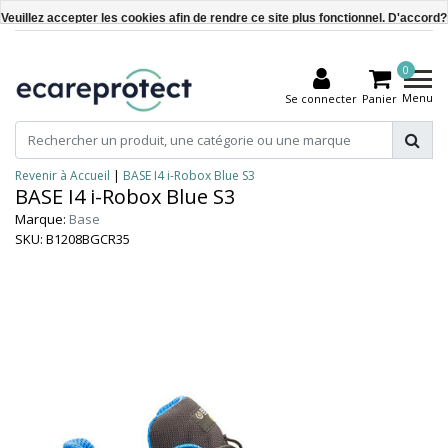
Veuillez accepter les cookies afin de rendre ce site plus fonctionnel. D'accord?
Oui
0
Non
Menu
Se connecter
Panier
En savoir plus sur les témoins (cookies) »
Revenir à Accueil
|
BASE I4 i-Robox Blue S3
BASE I4 i-Robox Blue S3
Marque:
Base
SKU: B1208BGCR35