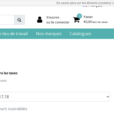
En savoir plus sur les témoins (cookies) »
Français
0
Panier
S'inscrire
€0,00
ou Se connecter
Sans les taxes
lieu de travail
Nos marques
Catalogues
ns les taxes
luses
jours ouvrables