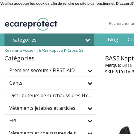
Veuillez accepter les cookies afin de rendre ce site plus fonctionnel. D'accord?
Blog
Co
catégories
Revenir à Accueil
|
BASE Kaptive K-Cross S3
Catégories
BASE Kapt
Marque:
Base
Premiers secours / FIRST AID
SKU: B1011A-
Gants
Distributeurs de surchaussures HYGOMAT
Vêtements jetables et articles à usage unique
EPI
Vêtements et chaussures de travail