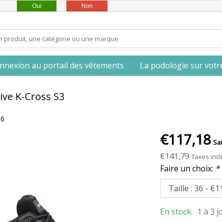
Oui
Non
nnexion au portail des vêtements
La podologie sur votre 
ive K-Cross S3
36
€117,18
Sa
€141,79
Taxes inc
Faire un choix:
*
En stock
1 à 3 