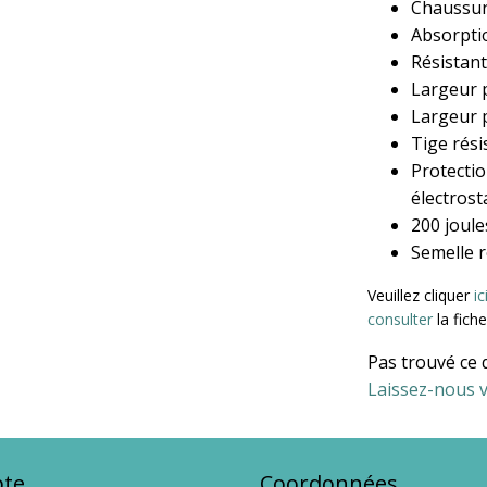
Chaussur
Absorpti
Résistan
Largeur 
Largeur
Tige rési
Protectio
électrost
200 joule
Semelle r
Veuillez cliquer
i
consulter
la fich
Pas trouvé ce 
Laissez-nous v
te
Coordonnées