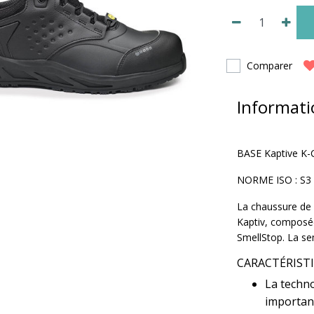
Comparer
Informati
BASE Kaptive K-
NORME ISO : S3
La chaussure de 
Kaptiv, composée
SmellStop. La se
CARACTÉRIST
La techno
importan