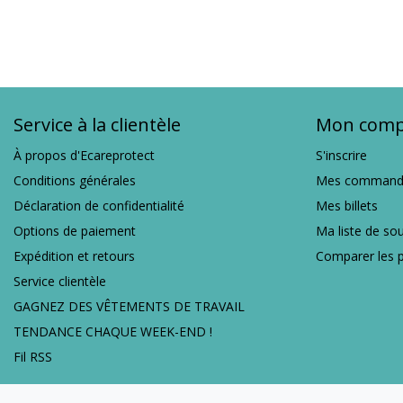
Service à la clientèle
Mon comp
À propos d'Ecareprotect
S'inscrire
Conditions générales
Mes command
Déclaration de confidentialité
Mes billets
Options de paiement
Ma liste de so
Expédition et retours
Comparer les p
Service clientèle
GAGNEZ DES VÊTEMENTS DE TRAVAIL
TENDANCE CHAQUE WEEK-END !
Fil RSS