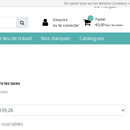
En savoir plus sur les témoins (cookies) »
Français
0
Panier
S'inscrire
€0,00
ou Se connecter
Sans les taxes
lieu de travail
Nos marques
Catalogues
ns les taxes
luses
s ouvrables