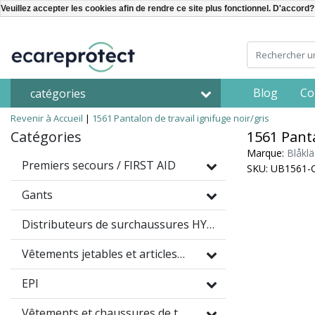
Veuillez accepter les cookies afin de rendre ce site plus fonctionnel. D'accord?
Blog
Co
catégories
Revenir à Accueil
|
1561 Pantalon de travail ignifuge noir/gris
Catégories
1561 Panta
Marque:
Blåklä
Premiers secours / FIRST AID
SKU: UB1561-
Gants
Distributeurs de surchaussures HYGOMAT
Vêtements jetables et articles à usage unique
EPI
Vêtements et chaussures de travail