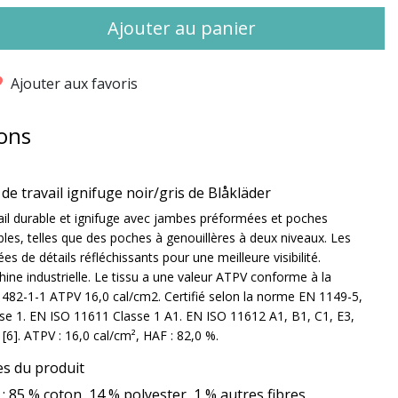
Ajouter au panier
Ajouter aux favoris
ons
de travail ignifuge noir/gris de Blåkläder
ail durable et ignifuge avec jambes préformées et poches
ibles, telles que des poches à genouillères à deux niveaux. Les
s de détails réfléchissants pour une meilleure visibilité.
ine industrielle. Le tissu a une valeur ATPV conforme à la
82-1-1 ATPV 16,0 cal/cm2. Certifié selon la norme EN 1149-5,
se 1. EN ISO 11611 Classe 1 A1. EN ISO 11612 A1, B1, C1, E3,
[6]. ATPV : 16,0 cal/cm², HAF : 82,0 %.
es du produit
: 85 % coton, 14 % polyester, 1 % autres fibres