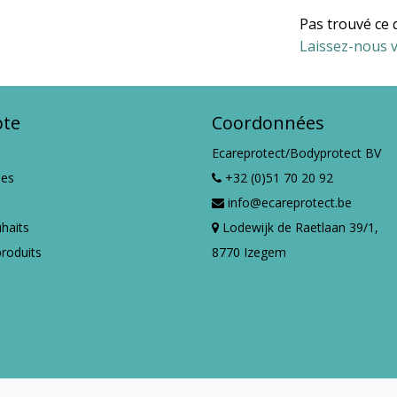
Pas trouvé ce 
Laissez-nous v
te
Coordonnées
Ecareprotect/Bodyprotect BV
es
+32 (0)51 70 20 92
info@ecareprotect.be
uhaits
Lodewijk de Raetlaan 39/1,
roduits
8770 Izegem