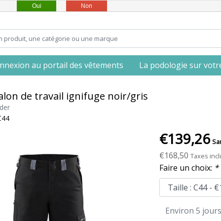
Oui
Non
nnexion au portail des vêtements
La podologie sur votre 
lon de travail ignifuge noir/gris
der
C44
€139,26
Sa
€168,50
Taxes inc
Faire un choix:
*
Environ 5 jour